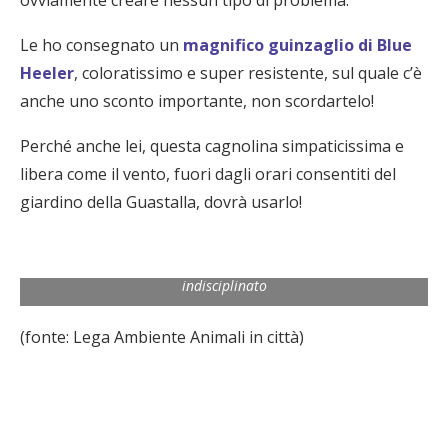
ovviamente creare nessun tipo di problema.
Le ho consegnato un
magnifico guinzaglio di Blue
Heeler
, coloratissimo e super resistente, sul quale c’è
anche uno sconto importante, non scordartelo!
Perché anche lei, questa cagnolina simpaticissima e
libera come il vento, fuori dagli orari consentiti del
giardino della Guastalla, dovrà usarlo!
Consegna del guinzaglio Blue Heeler come premio al cane più
indisciplinato
(fonte: Lega Ambiente Animali in città)