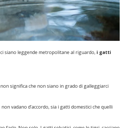
 ci siano leggende metropolitane al riguardo,
i gatti
non significa che non siano in grado di galleggiarci
 non vadano d’accordo, sia i gatti domestici che quelli
 farlo. Non solo, I gatti selvatici, come le tigri, cacciano