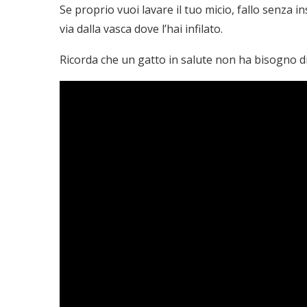
Se proprio vuoi lavare il tuo micio, fallo senza 
via dalla vasca dove l’hai infilato.
Ricorda che un gatto in salute non ha bisogno di