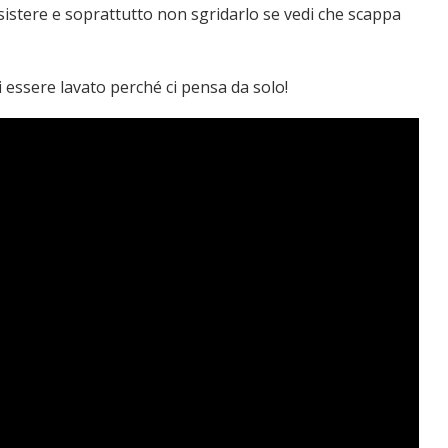
insistere e soprattutto non sgridarlo se vedi che scappa
 essere lavato perché ci pensa da solo!