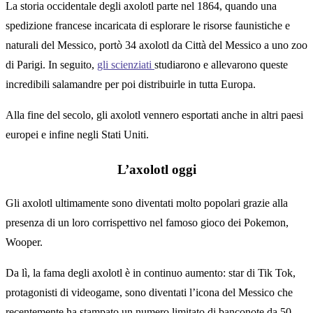
La storia occidentale degli axolotl parte nel 1864, quando una
spedizione francese incaricata di esplorare le risorse faunistiche e
naturali del Messico, portò 34 axolotl da Città del Messico a uno zoo
di Parigi. In seguito,
gli scienziati
studiarono e allevarono queste
incredibili salamandre per poi distribuirle in tutta Europa.
Alla fine del secolo, gli axolotl vennero esportati anche in altri paesi
europei e infine negli Stati Uniti.
L’axolotl oggi
Gli axolotl ultimamente sono diventati molto popolari grazie alla
presenza di un loro corrispettivo nel famoso gioco dei Pokemon,
Wooper.
Da lì, la fama degli axolotl è in continuo aumento: star di Tik Tok,
protagonisti di videogame, sono diventati l’icona del Messico che
recentemente ha stampato un numero limitato di banconote da 50