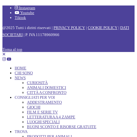
Instagram
Youtube
Tiktok
@2025 Tutti i diritti riservati |
PRIVACY POLICY
|
COOKIE POLICY
|
DATI
SOCIETARI
| P. IVA 11178960966
Torna al top
HOME
CHI SONO
NEWS
CURIOSITÀ
ANIMALI DOMESTICI
CITTÀ A CONFRONTO
CONSIGLIATI PER VOI
ADDESTRAMENTO
GIOCHI
FILM E SERIE TV
LETTERATURA A 4 ZAMPE
LUOGHI SPECIALI
BUONI SCONTO E RISORSE GRATUITE
TROVA
PRODOTTI PER ANIMALI