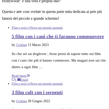
Hollywood” è una vera e propria star?
Questa e atre cose svelate in questa parte tutta dedicata ai pets più
famosi del piccolo e grande schermo!
Film e serie tv
News sul mondo animale
5 film con i cani che ti faranno commuovere
by
Cristina
13 Marzo 2023
So che sei un doglover , forse pensi di sapere tutto sui film
con i cani che più ti hanno commosso. Ma magari non sai che
dietro a ogni film …
Read more
1
Email
Film e serie tv
News sul mondo animale
3 film cult con i serpenti
by
Cristina
28 Giugno 2022