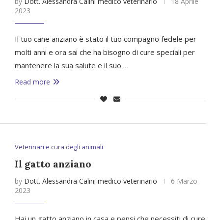
by
Dott. Alessandra Calini medico veterinario
18 Aprile
2023
Il tuo cane anziano è stato il tuo compagno fedele per
molti anni e ora sai che ha bisogno di cure speciali per
mantenere la sua salute e il suo …
Read more
Veterinari e cura degli animali
Il gatto anziano
by
Dott. Alessandra Calini medico veterinario
6 Marzo
2023
Hai un gatto anziano in casa e pensi che necessiti di cure