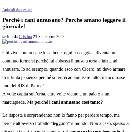
Animali domestici
Perché i cani annusano? Perché amano leggere il
giornale!
scritto da
Cristina
23 Settembre 2025
Chi vive con un cane lo sa bene: ogni passeggiata diventa un
continuo fermarsi perché lui abbassa il muso a terra e inizia ad
annusare. Io ad esempio, quando esco con Cicero, mi devo armare
di infinita pazienza perché si ferma ad annusare tutto, manco fosse
uno dei RIS di Parma!
A volte capita sull’erba, altre volte vicino a un palo o a un
marciapiede. Ma
perché i cani annusano così tanto?
La risposta è sorprendente: non lo fanno per perdere tempo, ma
perché attraverso l’olfatto “leggono” il mondo. Non a caso, spesso si
dice che i cani, quando annusano,
è come se stessero leggendo il