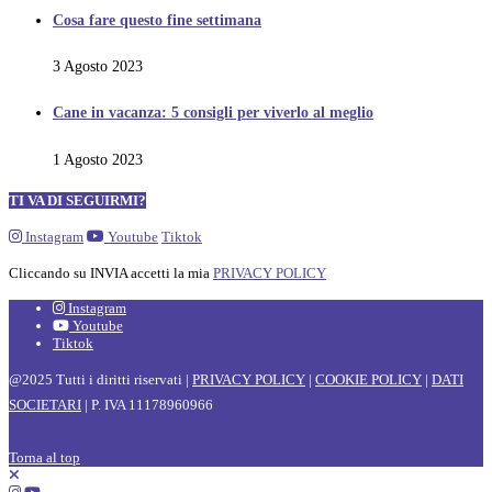
Cosa fare questo fine settimana
3 Agosto 2023
Cane in vacanza: 5 consigli per viverlo al meglio
1 Agosto 2023
TI VA DI SEGUIRMI?
Instagram
Youtube
Tiktok
Cliccando su INVIA accetti la mia
PRIVACY POLICY
Instagram
Youtube
Tiktok
@2025 Tutti i diritti riservati |
PRIVACY POLICY
|
COOKIE POLICY
|
DATI
SOCIETARI
| P. IVA 11178960966
Torna al top