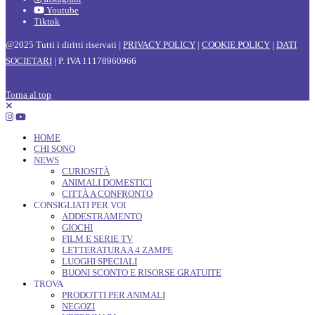
Youtube
Tiktok
@2025 Tutti i diritti riservati |
PRIVACY POLICY
|
COOKIE POLICY
|
DATI
SOCIETARI
| P. IVA 11178960966
Torna al top
HOME
CHI SONO
NEWS
CURIOSITÀ
ANIMALI DOMESTICI
CITTÀ A CONFRONTO
CONSIGLIATI PER VOI
ADDESTRAMENTO
GIOCHI
FILM E SERIE TV
LETTERATURA A 4 ZAMPE
LUOGHI SPECIALI
BUONI SCONTO E RISORSE GRATUITE
TROVA
PRODOTTI PER ANIMALI
NEGOZI