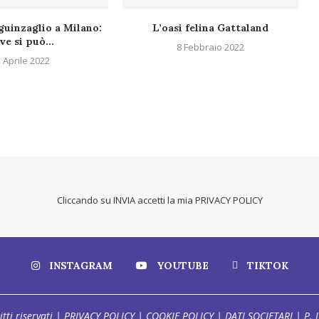
guinzaglio a Milano:
L’oasi felina Gattaland
ve si può...
8 Febbraio 2022
 Aprile 2022
Cliccando su INVIA accetti la mia
PRIVACY POLICY
INSTAGRAM
YOUTUBE
TIKTOK
itti riservati |
PRIVACY POLICY
|
COOKIE POLICY
|
DATI SOCIETARI
| P. 