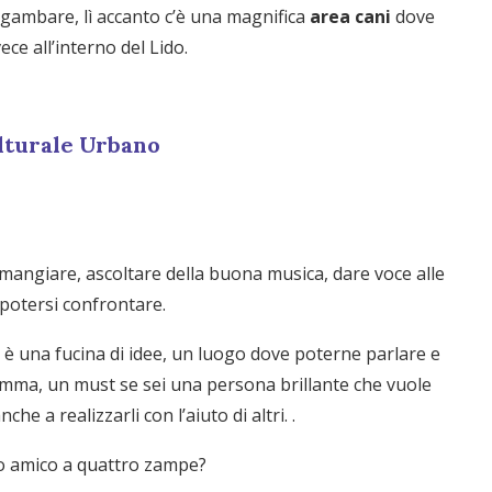
sgambare, lì accanto c’è una magnifica
area cani
dove
ece all’interno del Lido.
lturale Urbano
angiare, ascoltare della buona musica, dare voce alle
potersi confrontare.
 è una fucina di idee, un luogo dove poterne parlare e
omma, un must se sei una persona brillante che vuole
he a realizzarli con l’aiuto di altri. .
rio amico a quattro zampe?