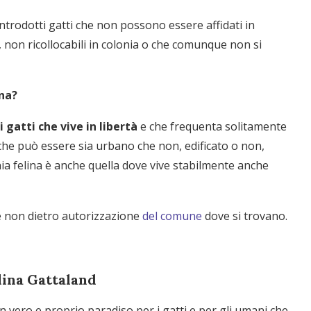
trodotti gatti che non possono essere affidati in
, non ricollocabili in colonia o che comunque non si
ina?
 gatti che vive in libertà
e che frequenta solitamente
 che può essere sia urbano che non, edificato o non,
ia felina è anche quella dove vive stabilmente anche
e non dietro autorizzazione
del comune
dove si trovano.
elina Gattaland
un vero e proprio paradiso per i gatti e per gli umani che