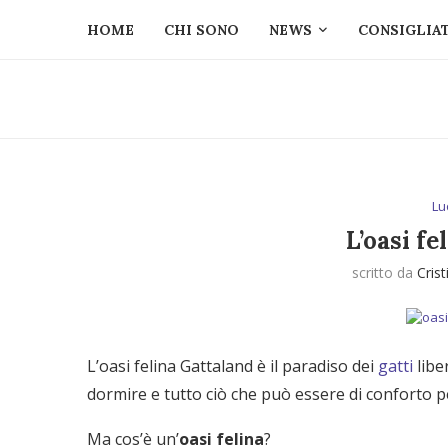
HOME
CHI SONO
NEWS
CONSIGLIAT
Lu
L’oasi f
scritto da
Crist
L’oasi felina Gattaland è il paradiso dei
gatti
libe
dormire e tutto ciò che può essere di conforto per
Ma cos’è un’
oasi felina
?