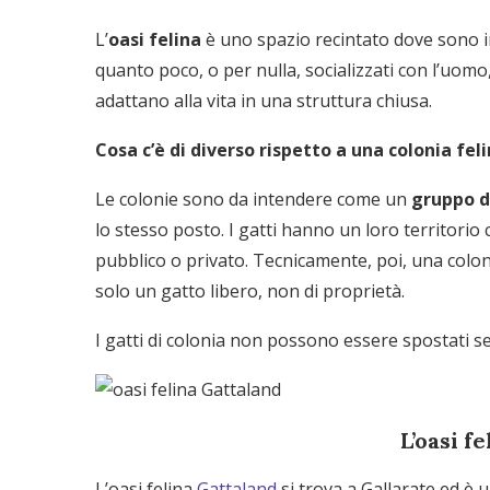
L’
oasi felina
è uno spazio recintato dove sono in
quanto poco, o per nulla, socializzati con l’uomo
adattano alla vita in una struttura chiusa.
Cosa c’è di diverso rispetto a una colonia fel
Le colonie sono da intendere come un
gruppo di
lo stesso posto. I gatti hanno un loro territorio
pubblico o privato. Tecnicamente, poi, una colon
solo un gatto libero, non di proprietà.
I gatti di colonia non possono essere spostati s
L’oasi f
L’oasi felina
Gattaland
si trova a Gallarate ed è 