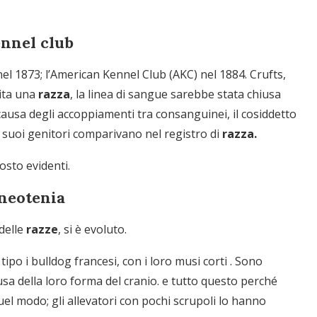
ennel club
l 1873; l’American Kennel Club (AKC) nel 1884. Crufts,
nita una
razza
, la linea di sangue sarebbe stata chiusa
causa degli accoppiamenti tra consanguinei, il cosiddetto
e i suoi genitori comparivano nel registro di
razza.
osto evidenti.
 neotenia
 delle
razze
, si è evoluto.
tipo i bulldog francesi, con i loro musi corti . Sono
ausa della loro forma del cranio. e tutto questo perché
quel modo; gli allevatori con pochi scrupoli lo hanno