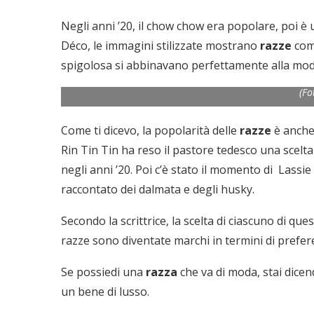
Negli anni ’20, il chow chow era popolare, poi è 
Déco, le immagini stilizzate mostrano
razze
come
spigolosa si abbinavano perfettamente alla moda
(Fo
Come ti dicevo, la popolarità delle
razze
è anche 
Rin Tin Tin ha reso il pastore tedesco una scelt
negli anni ’20. Poi c’è stato il momento di Lassie 
raccontato dei dalmata e degli husky.
Secondo la scrittrice, la scelta di ciascuno di qu
razze sono diventate marchi in termini di prefe
Se possiedi una
razza
che va di moda, stai dicen
un bene di lusso.