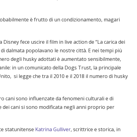
 probabilmente è frutto di un condizionamento, magari
isney fece uscire il film in live action de “La carica dei
 di dalmata popolavano le nostre città. E nei tempi più
 numero degli husky adottati è aumentato sensibilmente,
anile: in un comunicato della Dogs Trust, la principale
to, si legge che tra il 2010 e il 2018 il numero di husky
ro cani sono influenzate da fenomeni culturali e di
 dei cani si sono modificata negli anni proprio per
ice statunitense
Katrina Gullive
r
, scrittrice e storica, in