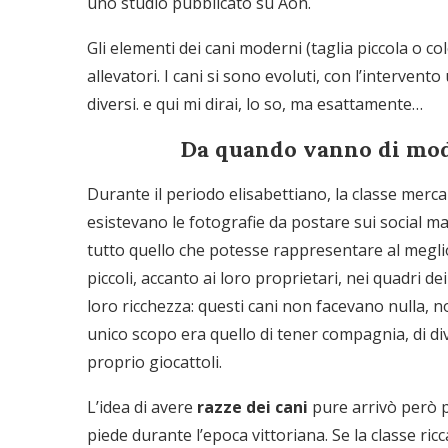
uno studio pubblicato su Aon.
Gli elementi dei cani moderni (taglia piccola o colo
allevatori. I cani si sono evoluti, con l’intervent
diversi. e qui mi dirai, lo so, ma esattamente…
Da quando vanno di moda
Durante il periodo elisabettiano, la classe merca
esistevano le fotografie da postare sui social ma
tutto quello che potesse rappresentare al meglio 
piccoli, accanto ai loro proprietari, nei quadri dei
loro ricchezza: questi cani non facevano nulla, n
unico scopo era quello di tener compagnia, di dive
proprio giocattoli.
L’idea di avere
razze dei cani
pure arrivò però pi
piede durante l’epoca vittoriana. Se la classe ri