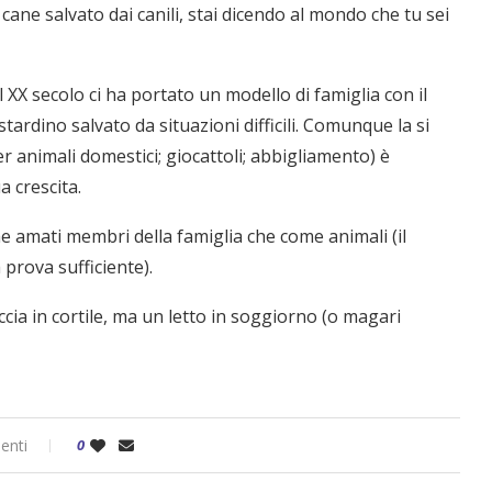
ane salvato dai canili, stai dicendo al mondo che tu sei
l
XX secolo
ci ha portato un modello di famiglia con il
dino salvato da situazioni difficili. Comunque la si
per animali domestici; giocattoli; abbigliamento) è
a crescita.
ome amati membri della famiglia che come animali (il
prova sufficiente).
ia in cortile, ma un letto in soggiorno (o magari
enti
0