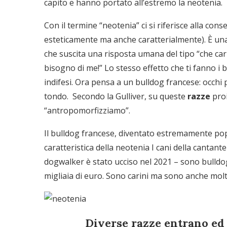
capito e hanno portato all’estremo la neotenia.
Con il termine “neotenia” ci si riferisce alla cons
esteticamente ma anche caratterialmente). È una c
che suscita una risposta umana del tipo “che car
bisogno di me!” Lo stesso effetto che ti fanno i
indifesi. Ora pensa a un bulldog francese: occhi
tondo. Secondo la Gulliver, su queste
razze
proi
“antropomorfizziamo”.
Il bulldog francese, diventato estremamente popo
caratteristica della neotenia I cani della cantan
dogwalker è stato ucciso nel 2021 – sono bulldog 
migliaia di euro. Sono carini ma sono anche molto 
Diverse
razze
entrano ed 