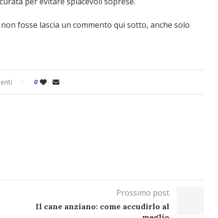
curata per evitare spiacevoli soprese.
ì non fosse lascia un commento qui sotto, anche solo
enti
0
Prossimo post
Il cane anziano: come accudirlo al
meglio