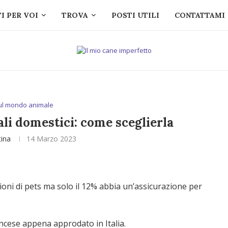
I PER VOI
TROVA
POSTI UTILI
CONTATTAMI
ul mondo animale
li domestici: come sceglierla
tina
14 Marzo 2023
lioni di pets ma solo il 12% abbia un’assicurazione per
ncese appena approdato in Italia.