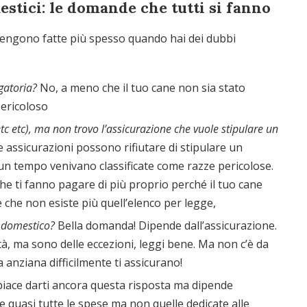
stici: le domande che tutti si fanno
engono fatte più spesso quando hai dei dubbi
gatoria?
No, a meno che il tuo cane non sia stato
pericoloso
 etc), ma non trovo l’assicurazione che vuole stipulare un
e assicurazioni possono rifiutare di stipulare un
 un tempo venivano classificate come razze pericolose.
he ti fanno pagare di più proprio perché il tuo cane
 che non esiste più quell’elenco per legge,
e domestico?
Bella domanda! Dipende dall’assicurazione.
età, ma sono delle eccezioni, leggi bene. Ma non c’è da
 anziana difficilmente ti assicurano!
piace darti ancora questa risposta ma dipende
e quasi tutte le spese ma non quelle dedicate alle