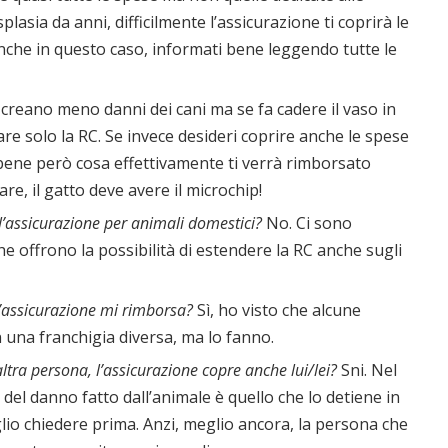
lasia da anni, difficilmente l’assicurazione ti coprirà le
anche in questo caso, informati bene leggendo tutte le
to creano meno danni dei cani ma se fa cadere il vaso in
fare solo la RC. Se invece desideri coprire anche le spese
 bene però cosa effettivamente ti verrà rimborsato
e, il gatto deve avere il microchip!
 l’assicurazione per animali domestici?
No. Ci sono
he offrono la possibilità di estendere la RC anche sugli
l’assicurazione mi rimborsa?
Sì, ho visto che alcune
una franchigia diversa, ma lo fanno.
altra persona, l’assicurazione copre anche lui/lei?
Sni. Nel
e del danno fatto dall’animale è quello che lo detiene in
io chiedere prima. Anzi, meglio ancora, la persona che