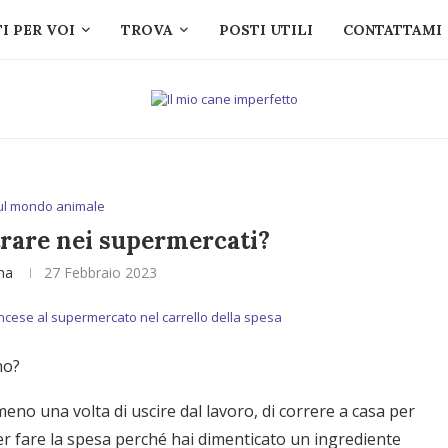
I PER VOI
TROVA
POSTI UTILI
CONTATTAMI
ul mondo animale
trare nei supermercati?
ina
27 Febbraio 2023
no?
meno una volta di uscire dal lavoro, di correre a casa per
over fare la spesa perché hai dimenticato un ingrediente