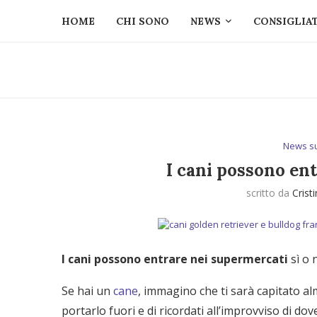
HOME
CHI SONO
NEWS
CONSIGLIAT
News s
I cani possono en
scritto da
Crist
I cani possono entrare nei supermercati
sì o 
Se hai un
cane
, immagino che ti sarà capitato al
portarlo fuori e di ricordati all’improvviso di d