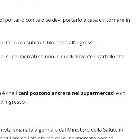
i portarlo con te o se devi portarlo a casa e ritornare in
portarlo ma subito ti bloccano all’ingresso.
ei supermercati se non in quelli dove c’è il cartello che
a è che
i cani possono entrare nei supermercati
e chi
 d’ingresso.
nota emanata a gennaio dal Ministero della Salute in
to degli animali all’interno del supermercato perché