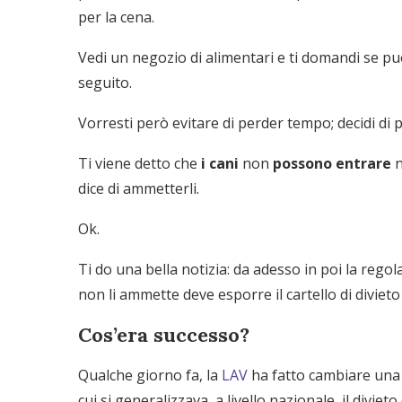
per la cena.
Vedi un negozio di alimentari e ti domandi se puo
seguito.
Vorresti però evitare di perder tempo; decidi di 
Ti viene detto che
i cani
non
possono entrare
n
dice di ammetterli.
Ok.
Ti do una bella notizia: da adesso in poi la regol
non li ammette deve esporre il cartello di divieto
Cos’era successo?
Qualche giorno fa, la
LAV
ha fatto cambiare una 
cui si generalizzava, a livello nazionale, il divie