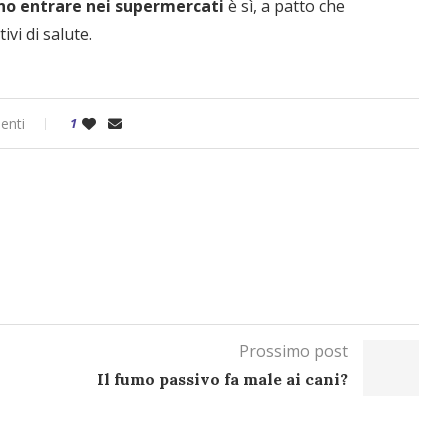
ono entrare nei supermercati
è sì, a patto che
vi di salute.
enti
1
Prossimo post
Il fumo passivo fa male ai cani?