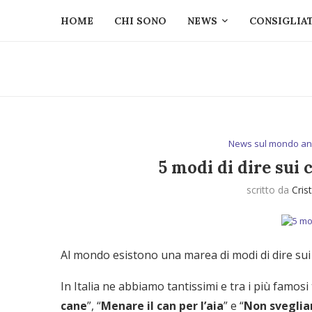
HOME
CHI SONO
NEWS
CONSIGLIAT
News sul mondo an
5 modi di dire sui 
scritto da
Cris
Al mondo esistono una marea di modi di dire sui 
In Italia ne abbiamo tantissimi e tra i più famosi
cane
”, “
Menare il can per l’aia
” e “
Non sveglia