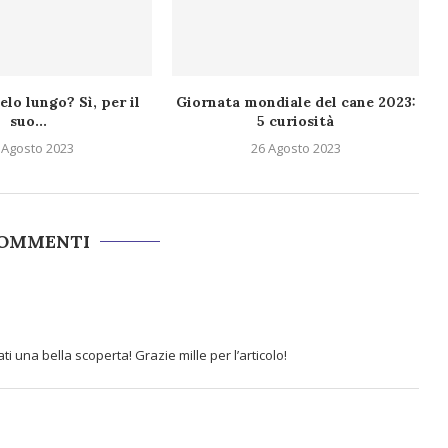
elo lungo? Sì, per il
Giornata mondiale del cane 2023:
suo...
5 curiosità
 Agosto 2023
26 Agosto 2023
COMMENTI
ti una bella scoperta! Grazie mille per l’articolo!