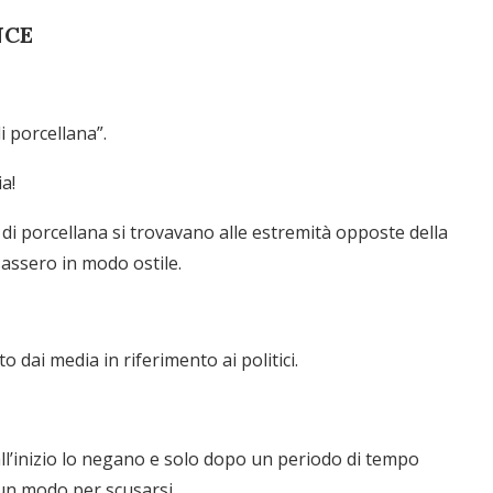
NCE
i porcellana”.
a!
i di porcellana si trovavano alle estremità opposte della
assero in modo ostile.
o dai media in riferimento ai politici.
all’inizio lo negano e solo dopo un periodo di tempo
un modo per scusarsi.