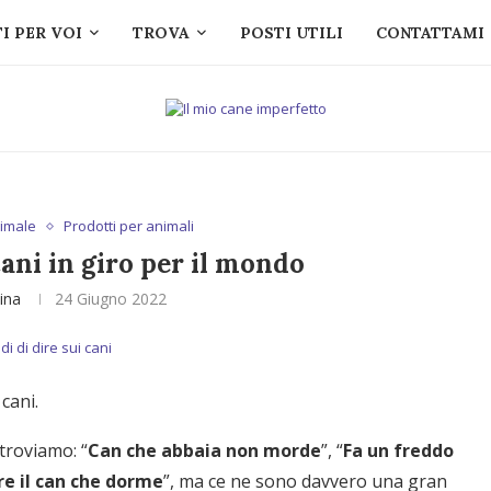
I PER VOI
TROVA
POSTI UTILI
CONTATTAMI
imale
Prodotti per animali
cani in giro per il mondo
tina
24 Giugno 2022
cani.
 troviamo: “
Can che abbaia non morde
”, “
Fa un freddo
re il can che dorme
”, ma ce ne sono davvero una gran