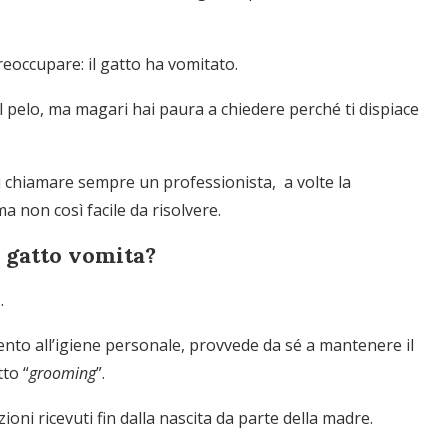
reoccupare: il gatto ha vomitato.
l pelo, ma magari hai paura a chiedere perché ti dispiace
di chiamare sempre un professionista, a volte la
 non così facile da risolvere.
l gatto vomita?
.
ento all’igiene personale, provvede da sé a mantenere il
tto “
grooming
”.
oni ricevuti fin dalla nascita da parte della madre.