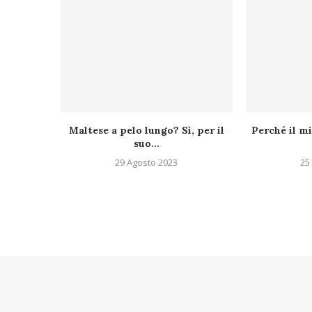
Maltese a pelo lungo? Sì, per il
Perché il mi
suo...
29 Agosto 2023
25