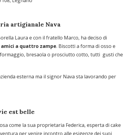
6/108, Legnano
eria artigianale Nava
sorella Laura e con il fratello Marco, ha deciso di
i amici a quattro zampe
. Biscotti a forma di osso e
i formaggio, bresaola o prosciutto cotto, tutti gusti che
azienda esterna ma il signor Nava sta lavorando per
vie est belle
iosa come la sua proprietaria Federica, esperta di cake
ventura per venire incontro alle esigenze dei suoi