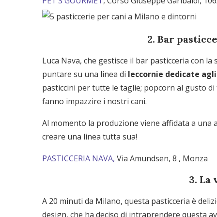
PET’S GOURMET
, Corso Giuseppe Garibaldi, 10
2. Bar pasticc
Luca Nava, che gestisce il bar pasticceria con la 
puntare su una linea di
leccornie dedicate agl
pasticcini per tutte le taglie; popcorn al gusto d
fanno impazzire i nostri cani.
Al momento la produzione viene affidata a una 
creare una linea tutta sua!
PASTICCERIA NAVA,
Via Amundsen, 8 , Monza
3.
La 
A 20 minuti da Milano, questa pasticceria è deliz
design, che ha deciso di intraprendere questa av