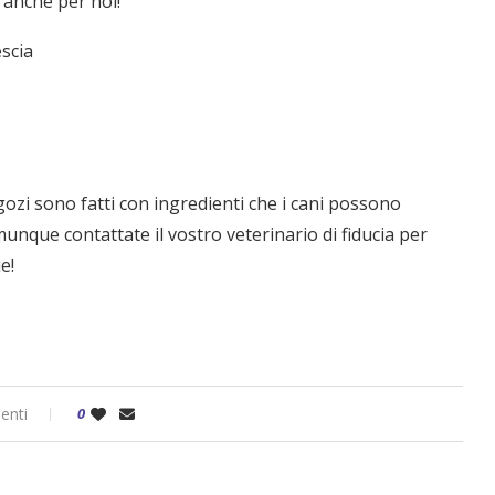
 anche per noi!
escia
negozi sono fatti con ingredienti che i cani possono
nque contattate il vostro veterinario di fiducia per
e!
enti
0