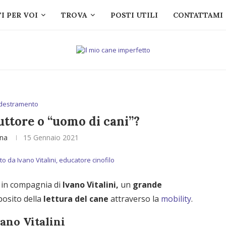
I PER VOI
TROVA
POSTI UTILI
CONTATTAMI
destramento
ruttore o “uomo di cani”?
ina
15 Gennaio 2021
 in compagnia di
Ivano Vitalini,
un
grande
oposito della
lettura del cane
attraverso la
mobility
.
ano Vitalini