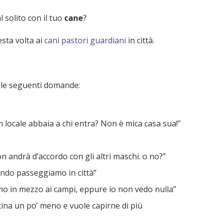
 solito con il tuo
cane
?
sta volta ai
cani pastori guardiani
in città.
e le seguenti domande:
 locale abbaia a chi entra? Non è mica casa sua!”
n andrà d’accordo con gli altri maschi. o no?”
ando passeggiamo in città”
mo in mezzo ai campi, eppure io non vedo nulla”
cina un po’ meno e vuole capirne di più